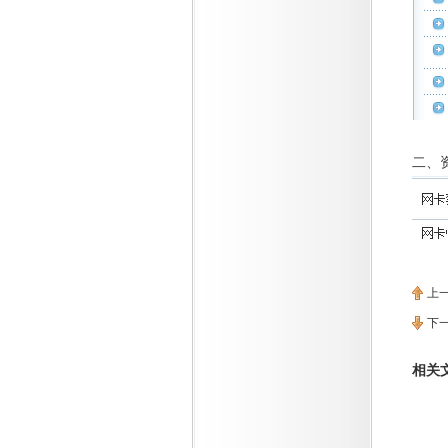
二、
上
下
相关